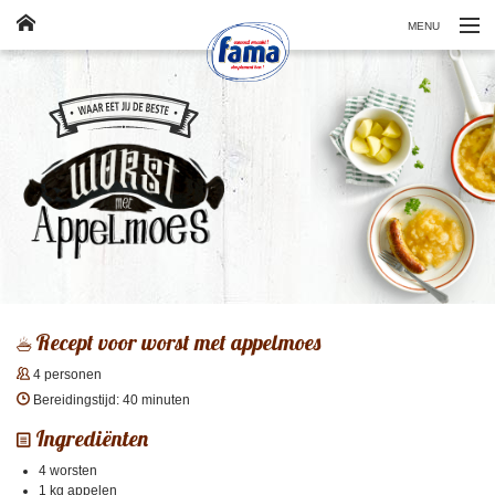
MENU
Klassiekers
Producten
Veelgestelde vragen
Contact
FR
Recept voor worst met appelmoes
4 personen
Bereidingstijd: 40 minuten
Ingrediënten
4 worsten
1 kg appelen