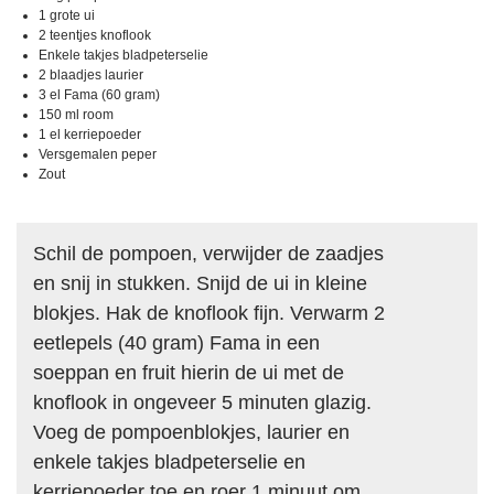
1 grote ui
2 teentjes knoflook
Enkele takjes bladpeterselie
2 blaadjes laurier
3 el Fama (60 gram)
150 ml room
1 el kerriepoeder
Versgemalen peper
Zout
Schil de pompoen, verwijder de zaadjes
en snij in stukken. Snijd de ui in kleine
blokjes. Hak de knoflook fijn. Verwarm 2
eetlepels (40 gram) Fama in een
soeppan en fruit hierin de ui met de
knoflook in ongeveer 5 minuten glazig.
Voeg de pompoenblokjes, laurier en
enkele takjes bladpeterselie en
kerriepoeder toe en roer 1 minuut om.