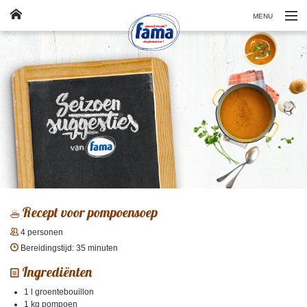
MENU
Klassiekers
Producten
Veelgestelde vragen
Contact
FR
Recept voor pompoensoep
4 personen
Bereidingstijd: 35 minuten
Ingrediënten
1 l groentebouillon
1 kg pompoen