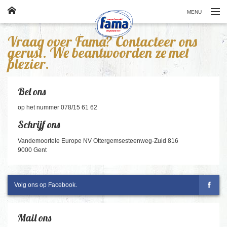
MENU
Klassiekers
Vraag over Fama? Contacteer ons
gerust. We beantwoorden ze met
plezier.
Producten
Veelgestelde vragen
Bel ons
Contact
op het nummer 078/15 61 62
Schrijf ons
FR
Vandemoortele Europe NV Ottergemsesteenweg-Zuid 816
9000 Gent
Volg ons op Facebook.
Mail ons