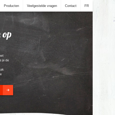
Producten
Veelgestelde vragen
Contact
FR
 op
met
s je de
aak
te