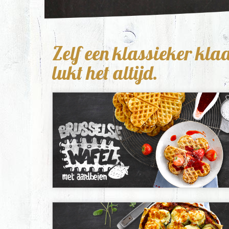
Zelf een klassieker k
lukt het altijd.