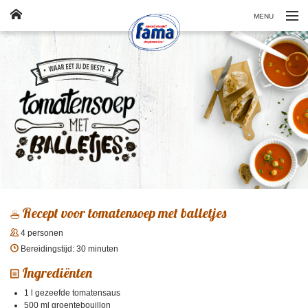
MENU
Klassiekers
Producten
Veelgestelde vragen
Contact
FR
Recept voor tomatensoep met balletjes
4 personen
Bereidingstijd: 30 minuten
Ingrediënten
1 l gezeefde tomatensaus
500 ml groentebouillon