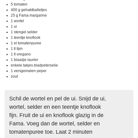
5 tomaten
400 g gehaktballetjes
25 g Fama margarine
1 wortel
1 ui
1 stengel selder
1 teentje knoflook
1 el tomatenpuree
1 tl tijm
1 tl oregano
1 blaadje laurier
enkele takjes bladpeterselie
1 versgemalen peper
zout
Schil de wortel en pel de ui. Snijd de ui,
wortel, selder en een teentje knoflook
fijn. Fruit de ui en knoflook glazig in de
Fama. Voeg dan de wortel, selder en
tomatenpuree toe. Laat 2 minuten